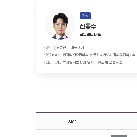
패널
신동주
모빌린트 대표
(현) ㈜모빌린트 대표이사
(현) KAIST 전기및전자공학부, 인공지능반도체대학원 겸직교수
(현) 국가과학기술자문회의 양자반〮도체 전문위원
시간