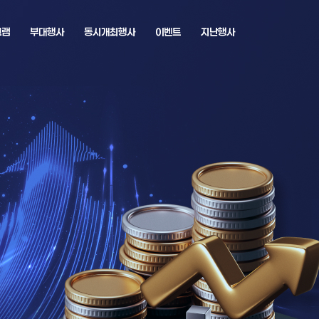
그램
부대행사
동시개최행사
이벤트
지난행사