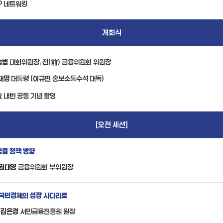
P 네트워킹
개회식
승범
대회위원장, 전(前) 금융위원회 위원장
재명
대통령 (
이규연
홍보소통수석 대독)
 내빈 공동 기념 촬영
[오전 세션]
금융 정책 방향
권대영
금융위원회 부위원장
 국민경제의 성장 사다리로
김은경
서민금융진흥원 원장