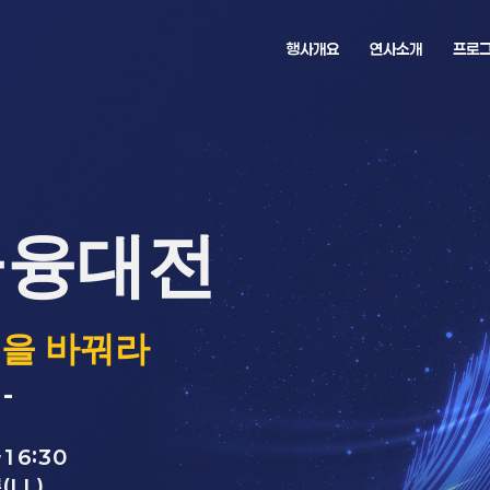
행사개요
연사소개
프로
금융대전
길을 바꿔라
-
~16:30
(LL)