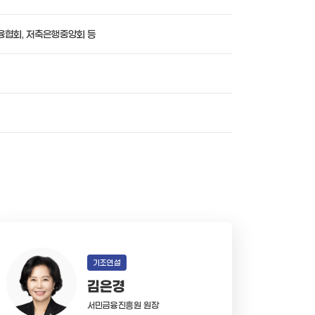
융협회, 저축은행중앙회 등
기조연설
김은경
서민금융진흥원 원장