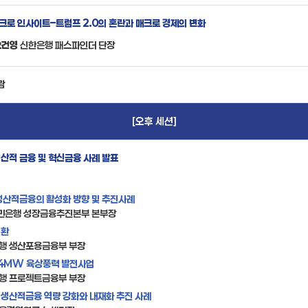
매크로 인사이트–트럼프 2.0의 혼란과 매크로 경제의 변화
오건영
신한은행 패스파인더 단장
람
[오후 세션]
산적 금융 및 혁신금융 사례 발표
생산적금융의 활성화 방향 및 추진사례
민은행 성장금융추진본부 본부장
전환
행 생산포용금융부 부장
04MW 육상풍력 발전사업
행 프로젝트금융부 부장
생산적금융 역량 강화와 내재화 추진 사례