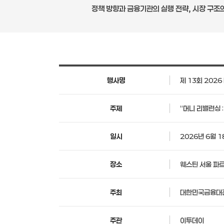
정책 방향과 금융기관의 실행 전략, 시장 구조
행사명
제 13회 202
주제
“머니 리밸런싱 :
일시
2026년 6월 18
장소
웨스틴 서울 파르
주최
대한민국금융대
주관
이투데이